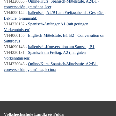
VH4220053 -
Online-Kurs: Spanisch-Mittelstufe, A2/B1 -
conversación, gramática, leer
VH4090142 -
Italienisch, A2/B1 am Freitagabend - Gespräch,
Lektüre, Grammatik
VH4220132 -
Spanisch-Anfänger A1 (mit geringen
Vorkenntnissen)
VH4060155 -
Englisch-Mittelstufe, B1-B2 - Conversation on
Saturdays
VH4090143 -
Italienisch-Konversation am Samstag B1
VH4220131 -
Spanisch am Freitag, A2 (mit guten
Vorkenntnissen)
VH4220043 -
Online-Kurs: Spanisch-Mittelstufe, A2/B1,
conversación, gramática, lectura
Volkshochschule Landkreis Fulda