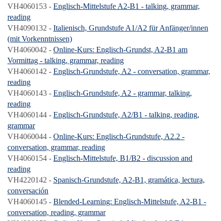
VH4060153 -
Englisch-Mittelstufe A2-B1 - talking, grammar,
reading
VH4090132 -
Italienisch, Grundstufe A1/A2 für Anfänger/innen
(mit Vorkenntnissen)
VH4060042 -
Online-Kurs: Englisch-Grundst, A2-B1 am
Vormittag - talking, grammar, reading
VH4060142 -
Englisch-Grundstufe, A2 - conversation, grammar,
reading
VH4060143 -
Englisch-Grundstufe, A2 - grammar, talking,
reading
VH4060144 -
Englisch-Grundstufe, A2/B1 - talking, reading,
grammar
VH4060044 -
Online-Kurs: Englisch-Grundstufe, A2.2 -
conversation, grammar, reading
VH4060154 -
Englisch-Mittelstufe, B1/B2 - discussion and
reading
VH4220142 -
Spanisch-Grundstufe, A2-B1, gramática, lectura,
conversación
VH4060145 -
Blended-Learning: Englisch-Mittelstufe, A2-B1 -
conversation, reading, grammar