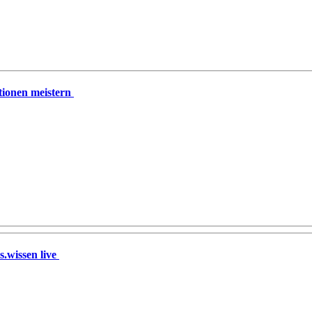
tionen meistern
s.wissen live