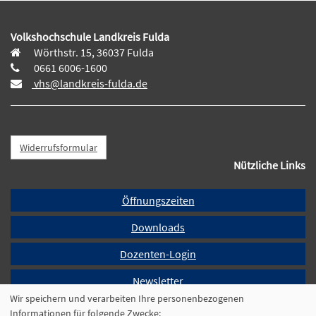
Volkshochschule Landkreis Fulda
Wörthstr. 15, 36037 Fulda
0661 6006-1600
vhs@landkreis-fulda.de
Widerrufsformular
Nützliche Links
Öffnungszeiten
Downloads
Dozenten-Login
Newsletter
Wir speichern und verarbeiten Ihre personenbezogenen
Programmheft
Informationen für folgende Zwecke: