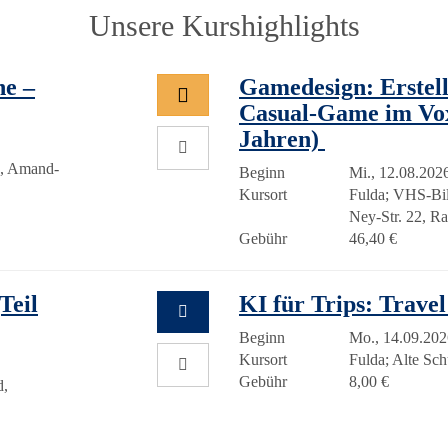
Unsere Kurshighlights
ne –
Gamedesign: Erstell
Casual-Game im Voxe
Jahren)
h, Amand-
Beginn
Mi., 12.08.2026
Kursort
Fulda; VHS-Bil
Ney-Str. 22, 
Gebühr
46,40 €
Teil
KI für Trips: Travel
Beginn
Mo., 14.09.202
Kursort
Fulda; Alte Schu
Gebühr
8,00 €
d,