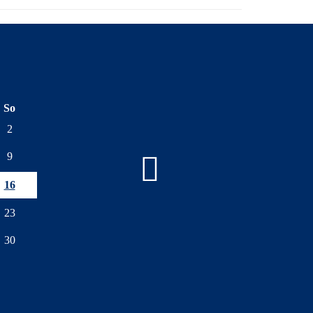
So
2
9
16
23
30