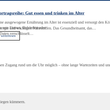
ortragsreihe: Gut essen und trinken im Alter
ne ausgewogene Ernährung im Alter ist essenziell und versorgt den Kö
ke von Firmen, Behörden oder
ergie und wichtigen Nährstoffen. Das Gesundheitsamt, das…
Daten verschlüsselt…
weiterlesen
fachen Zugang rund um die Uhr möglich – ohne lange Wartezeiten und 
liegen kümmern.