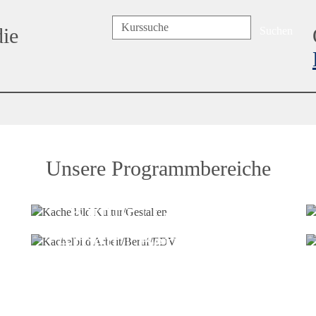
die
Suchen
Unsere Programmbereiche
Kultur | Gestalten
Arbeit | Beruf | EDV
n
KreisMusikSchule