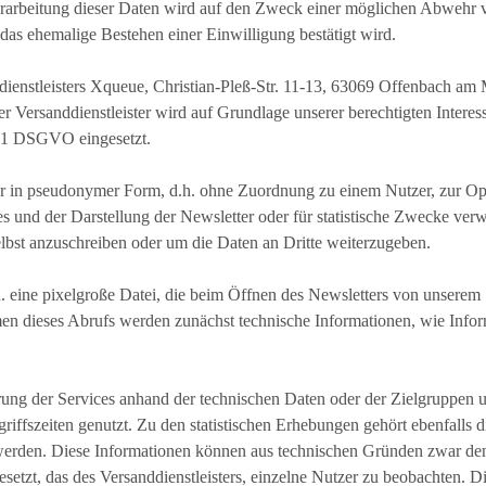
arbeitung dieser Daten wird auf den Zweck einer möglichen Abwehr v
 das ehemalige Bestehen einer Einwilligung bestätigt wird.
nddienstleisters Xqueue, Christian-Pleß-Str. 11-13, 63069 Offenbach 
er Versanddienstleister wird auf Grundlage unserer berechtigten Intere
. 1 DSGVO eingesetzt.
er in pseudonymer Form, d.h. ohne Zuordnung zu einem Nutzer, zur Op
s und der Darstellung der Newsletter oder für statistische Zwecke verw
lbst anzuschreiben oder um die Daten an Dritte weiterzugeben.
. eine pixelgroße Datei, die beim Öffnen des Newsletters von unserem S
men dieses Abrufs werden zunächst technische Informationen, wie Inf
ung der Services anhand der technischen Daten oder der Zielgruppen un
riffszeiten genutzt. Zu den statistischen Erhebungen gehört ebenfalls d
werden. Diese Informationen können aus technischen Gründen zwar de
esetzt, das des Versanddienstleisters, einzelne Nutzer zu beobachten. 