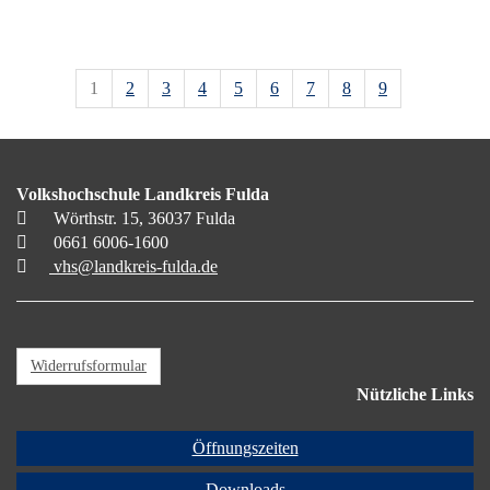
1
2
3
4
5
6
7
8
9
Volkshochschule Landkreis Fulda
Wörthstr. 15, 36037 Fulda
0661 6006-1600
vhs@landkreis-fulda.de
Widerrufsformular
Nützliche Links
Öffnungszeiten
Downloads